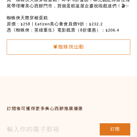
8
🎬✨
尾帶埋嚟美心西餅門市，買個蛋糕返屋企慶祝啦戲迷們！
蜘蛛俠天際穿梭蛋糕
原價：
美心薈會員價
折：
$258 | Eatizen
9
$232.2
憑《蜘蛛俠：英雄重生》電影戲票（
折優惠）：
8
$206.4
🕷️蜘蛛俠出動
訂閱後可獲得更多美心西餅推廣優惠
訂閱