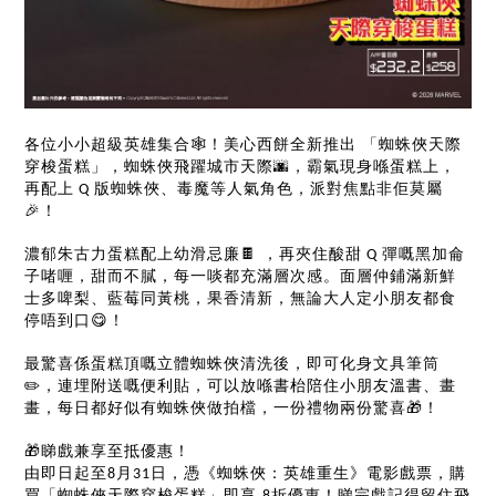
🕸️
各位小小超級英雄集合
！美心西餅全新推出
「蜘蛛俠天際
🌆
穿梭蛋糕」，蜘蛛俠飛躍城市天際
，霸氣現身喺蛋糕上，
再配上
版蜘蛛俠、毒魔等人氣角色，派對焦點非佢莫屬
Q
🎉
！
🍫
濃郁朱古力蛋糕配上幼滑忌廉
，再夾住酸甜
彈嘅黑加侖
Q
子啫喱，甜而不膩，每一啖都充滿層次感。面層仲鋪滿新鮮
士多啤梨、藍莓同黃桃，果香清新，無論大人定小朋友都食
😋
停唔到口
！
最驚喜係蛋糕頂嘅立體蜘蛛俠清洗後，即可化身文具筆筒
✏️
，連埋附送嘅便利貼，可以放喺書枱陪住小朋友溫書、畫
🎁
畫，每日都好似有蜘蛛俠做拍檔，一份禮物兩份驚喜
！
🎁
睇戲兼享至抵優惠！
由即日起至
月
日，憑《蜘蛛俠：英雄重生》電影戲票，購
8
31
買「蜘蛛俠天際穿梭蛋糕」即享
折優惠！睇完戲記得留住飛