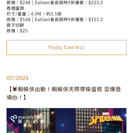
原價：$248 | Eatizen會員限時9折優惠：$223.2
香橙蛋糕
尺寸/重量：4.5吋，約1.1磅
原價：$168 | Eatizen會員限時9折優惠：$151.2
提子切餅
原價：$25
Fruity Cool🍈🍊
07/2026
【🕷️蜘蛛俠出動！蜘蛛俠天際穿梭蛋糕 型爆登
場🎂！】