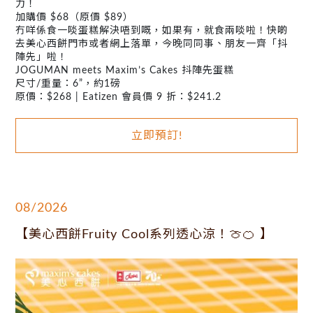
力！
加購價 $68（原價 $89）
冇咩係食一啖蛋糕解決唔到嘅，如果有，就食兩啖啦！快啲
去美心西餅門市或者網上落單，今晚同同事、朋友一齊「抖
陣先」啦！
JOGUMAN meets Maxim’s Cakes 抖陣先蛋糕
尺寸/重量：6”，約1磅
原價：$268 | Eatizen 會員價 9 折：$241.2
立即預訂!
08/2026
【美心西餅Fruity Cool系列透心涼！🍈🍊 】