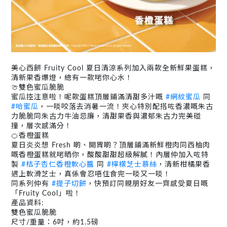
美心西餅 Fruity Cool 夏日清涼系列加入兩款全新鮮果蛋糕，
清新果香爆燈，總有一款啱你心水！
🍈雙色蜜瓜脆脆
蜜瓜控注意啦！呢款蛋糕頂層鋪滿清甜多汁嘅
#網紋蜜瓜
同
#哈蜜瓜
，一啖咬落去消暑一流！夾心特別配搭咗香濃嘅朱古
力脆脆同朱古力牛油忌廉，清甜果香與濃郁朱古力完美碰
撞，層次感滿分！
🍊香橙蛋糕
夏日炎炎想 Fresh 啲、開胃啲？頂層鋪滿新鮮橙肉同西柚肉
嘅香橙蛋糕就啱晒你，酸酸甜甜超級解膩！內層仲加入咗特
製
#桔子杏仁香橙軟心醬
同
#檸檬芝士慕絲
，清新柑橘果香
遇上軟滑芝士，真係會忍唔住食完一啖又一啖！
同系列仲有
#提子切餅
，快預訂同親朋好友一齊感受夏日嘅
「Fruity Cool」啦！
產品資料:
雙色蜜瓜脆脆
尺寸/重量：6吋，約1.5磅