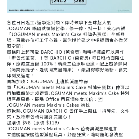
各位日日返工/返學返到頹？係時候學下全球超人氣
JOGUMAN 嘅幽默慵懶哲學，停一停、抖一抖！美心西餅
「JOGUMAN meets Maxim’s Cake 抖陣先蛋糕」全新登
場，直擊各位打工仔心聲，幫你喺忙碌之中搵返個會心微笑
嘅空間！
蛋糕附上超可愛 BARCHIO (芭奇奧) 咖啡杯擺設可以用作
「辦公桌筆筒」！等 BARCHIO (芭奇奧) 每日喺枱面陪住
你，療癒度直衝 100%！精緻三色原味忌廉，配上超多鮮果
（清爽青提子、邊桃同夾層雜果），酸甜得嚟好清新，食完
即刻叉返電！
同場加映：JOGUMAN 上班族減壓神器
買「JOGUMAN meets Maxim’s Cake 抖陣先蛋糕」仲可以
用加購價帶走超得意JOGUMAN meets Maxim’s Cake 特別
版產品周邊，擺喺 Office 用直情爽度加倍：
JOGUMAN meets Maxim’s Cakes 抱枕
超軟熟JOGUMAN BARCHIO 公仔手上攞住「抖陣先」文件
夾，放喺辦公椅背護脊兼護心！
加購價 $98（原價 $119）
JOGUMAN meets Maxim’s Cakes 芭奇奧減壓鎖匙扣
立體鍵盤按鍵造型減壓玩具，紓壓狂撳，隨時隨地發洩壓