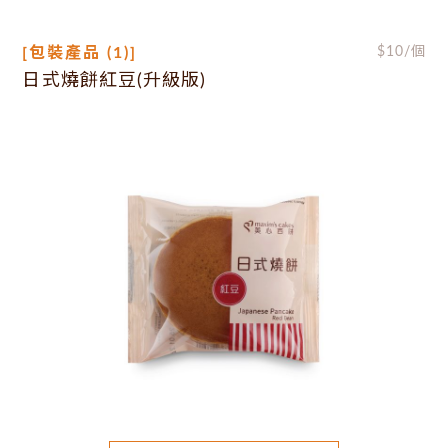
[包裝產品 (1)]
$
10
/個
日式燒餅紅豆(升級版)