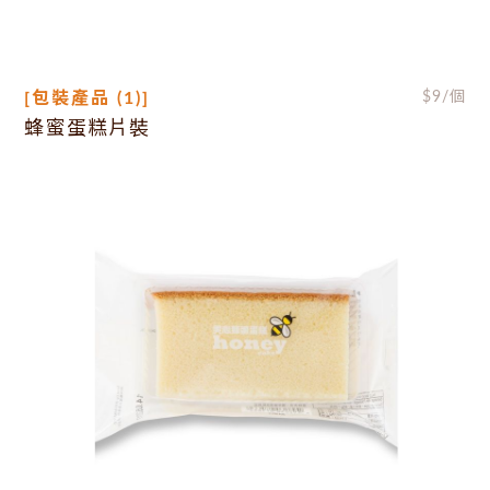
[包裝產品 (1)]
$
9
/個
蜂蜜蛋糕片裝