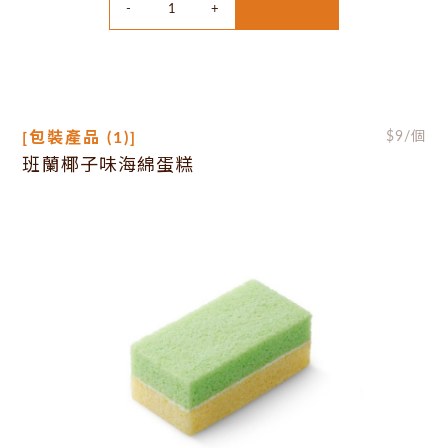
[包裝產品 (1)]
$
9
/個
班蘭椰子味海綿蛋糕