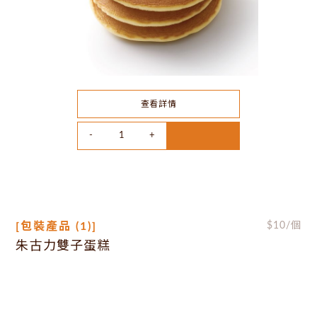
查看詳情
[包裝產品 (1)]
$
10
/個
朱古力雙子蛋糕