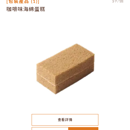
[包裝產品 (1)]
$
9
/個
咖啡味海綿蛋糕
查看詳情