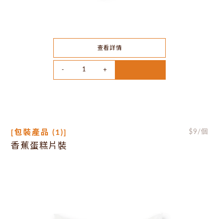
查看詳情
[包裝產品 (1)]
$
9
/個
香蕉蛋糕片裝