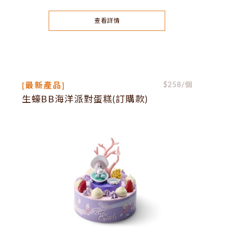
查看詳情
[最新產品]
$
258
/個
生蠔BB海洋派對蛋糕(訂購款)