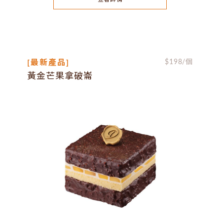
[最新產品]
$
198
/個
黃金芒果拿破崙