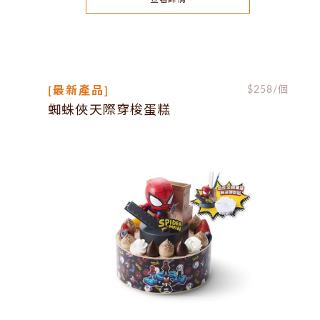
[最新產品]
$
258
/個
蜘蛛俠天際穿梭蛋糕