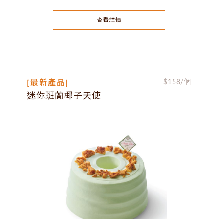
查看詳情
[最新產品]
$
158
/個
迷你班蘭椰子天使