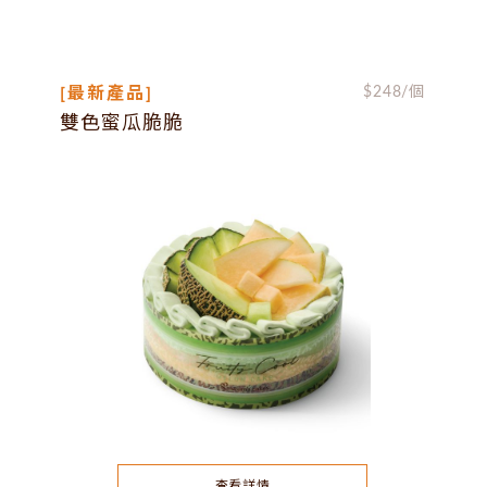
[最新產品]
$
248
/個
雙色蜜瓜脆脆
查看詳情