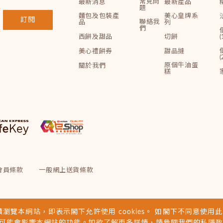
常見問
最新消息
最新產品
題
麵包及包裝產
美心皇牌系
訂閱
聯絡我
品
列
們
西餅及甜品
切餅
(
美心禮餅券
甜品撻
(
原個牛油蛋
關於我們
糕
會員條款
一般網上送貨條款
續瀏覽本網站，即表示閣下允許使用 cookies。 如閣下不同意使用此類