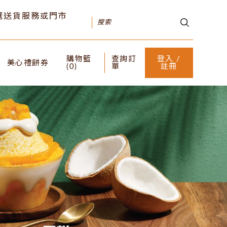
可選送貨服務或門市
購物籃
查詢訂
登入 /
美心禮餅券
(
0
)
單
註冊