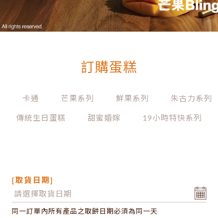
訂購蛋糕
列
卡通
芒果系列
鮮果系列
朱古力系列
傳統生日蛋糕
甜蜜婚嫁
19小時特快系列
[取貨日期]
同一訂單內所有產品之取餅日期必須為同一天