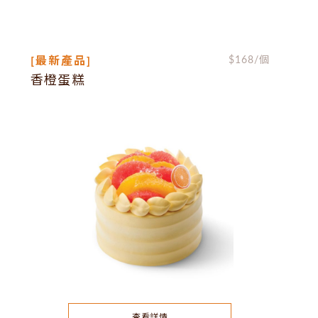
[最新產品]
$
168
/個
香橙蛋糕
查看詳情