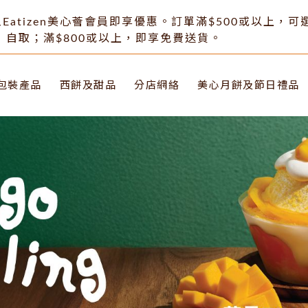
Eatizen美心薈會員即享優惠。訂單滿$500或以上，
自取；滿$800或以上，即享免費送貨。
包裝產品
西餅及甜品
分店網絡
美心月餅及節日禮品