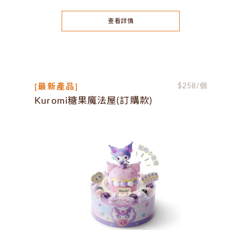
查看詳情
[最新產品]
$
258
/個
Kuromi糖果魔法屋(訂購款)