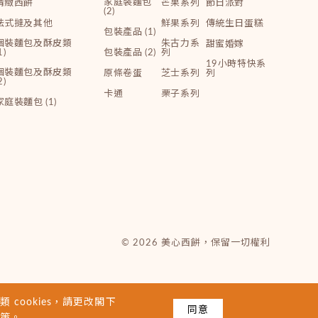
家庭裝麵包
精緻西餅
芒果系列
節日派對
(2)
法式撻及其他
鮮果系列
傳統生日蛋糕
包裝產品 (1)
個裝麵包及酥皮類
朱古力系
甜蜜婚嫁
1)
包裝產品 (2)
列
19小時特快系
個裝麵包及酥皮類
原條卷蛋
芝士系列
列
2)
卡通
栗子系列
家庭裝麵包 (1)
© 2026 美心西餅，保留一切權利
 cookies，請更改閣下
同意