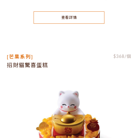
查看詳情
[芒果系列]
$
368
/個
招財貓驚喜蛋糕