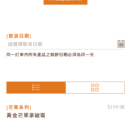
[取貨日期]
同一訂單內所有產品之取餅日期必須為同一天
[芒果系列]
$
198
/個
黃金芒果拿破崙