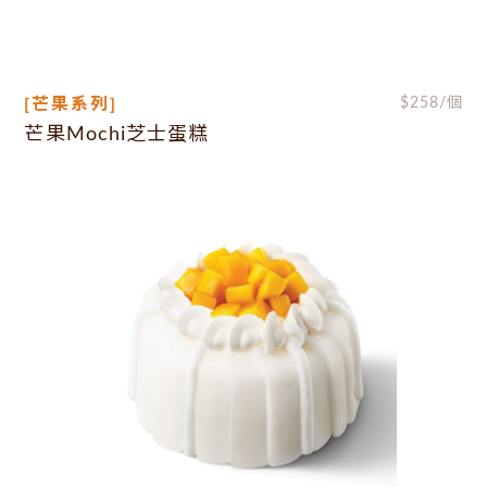
[芒果系列]
$
258
/個
芒果Mochi芝士蛋糕