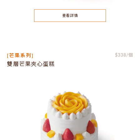
查看詳情
[芒果系列]
$
338
/個
雙層芒果夾心蛋糕