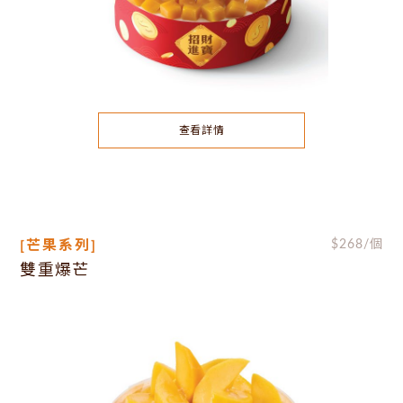
查看詳情
[芒果系列]
$
268
/個
雙重爆芒