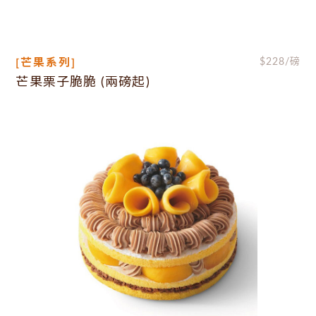
[芒果系列]
$
228
/磅
芒果栗子脆脆 (兩磅起)