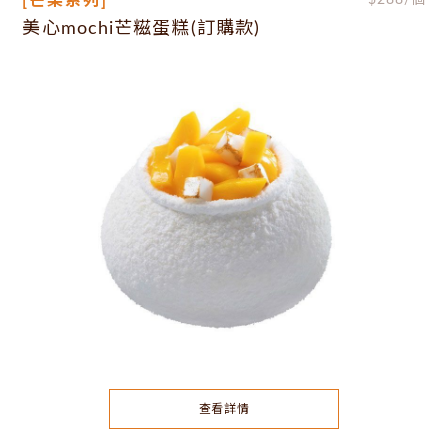
[芒果系列]
$
288
/個
美心mochi芒糍蛋糕(訂購款)
查看詳情