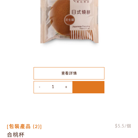
查看詳情
[包裝產品 (2)]
$
5.5
/個
合桃杯