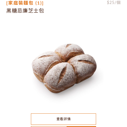
[家庭裝麵包 (1)]
$
25
/個
黑糖忌廉芝士包
查看詳情