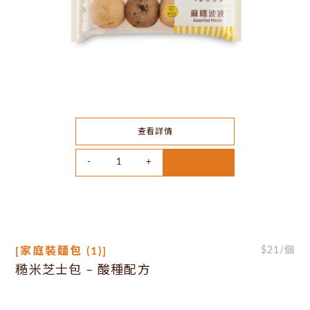
查看詳情
[家庭裝麵包 (1)]
$
21
/個
糙米芝士包 – 酸種配方