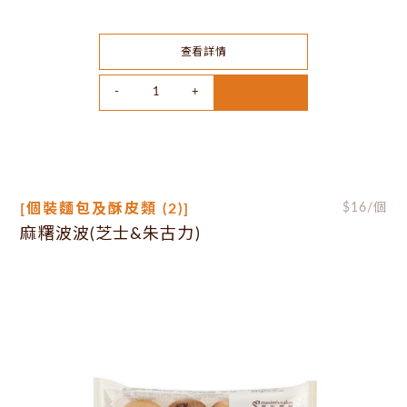
查看詳情
[個裝麵包及酥皮類 (2)]
$
16
/個
麻糬波波(芝士&朱古力)