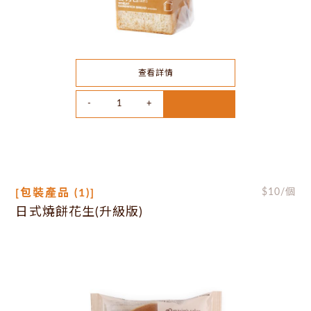
查看詳情
[包裝產品 (1)]
$
10
/個
日式燒餅花生(升級版)