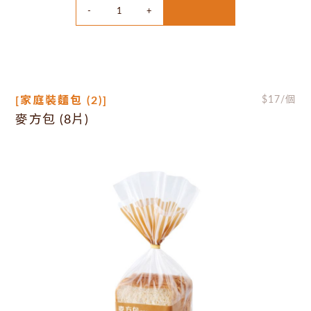
[家庭裝麵包 (2)]
$
17
/個
麥方包 (8片)