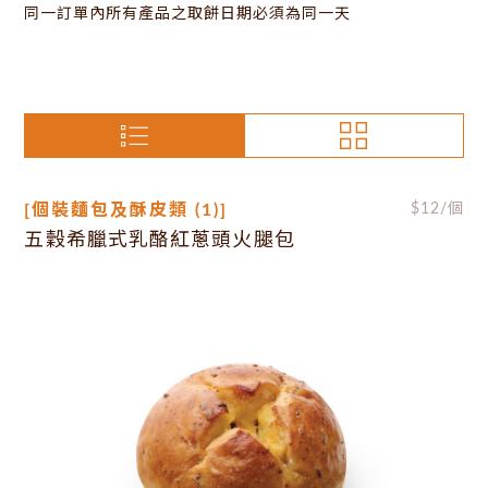
同一訂單內所有產品之取餅日期必須為同一天
[個裝麵包及酥皮類 (1)]
$
12
/個
五穀希臘式乳酪紅蔥頭火腿包