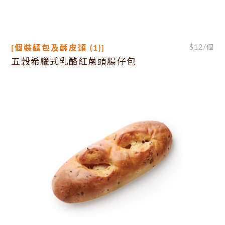
[個裝麵包及酥皮類 (1)]
$
12
/個
五穀希臘式乳酪紅蔥頭腸仔包