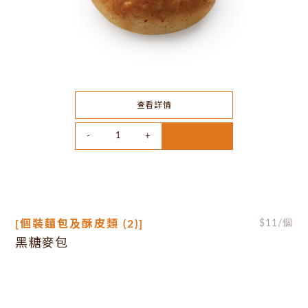
查看詳情
[個裝麵包及酥皮類 (2)]
$
11
/個
黑糖麥包