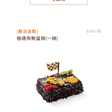
[節日派對]
$
268
/個
極速飛馳蛋糕(一磅)