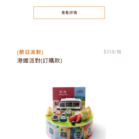
查看詳情
[節日派對]
$
258
/個
港鐵派對(訂購款)