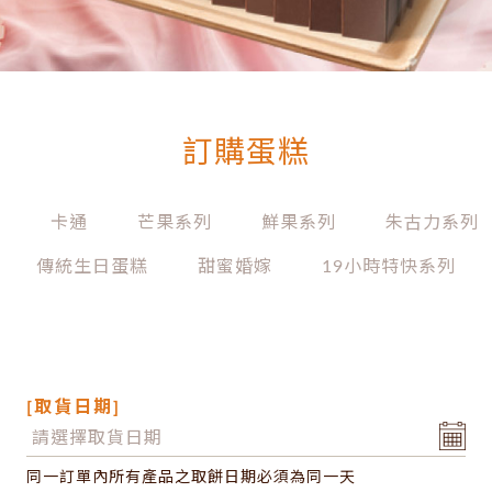
訂購蛋糕
列
卡通
芒果系列
鮮果系列
朱古力系列
傳統生日蛋糕
甜蜜婚嫁
19小時特快系列
[取貨日期]
同一訂單內所有產品之取餅日期必須為同一天