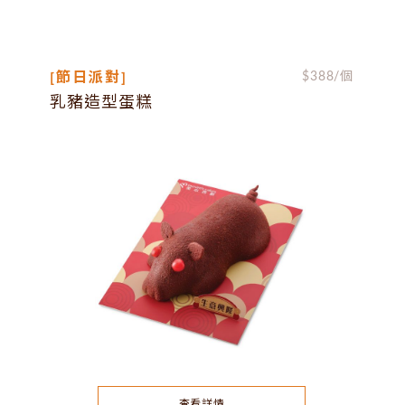
[節日派對]
$
388
/個
乳豬造型蛋糕
查看詳情