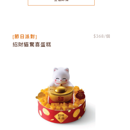
[節日派對]
$
368
/個
招財貓驚喜蛋糕