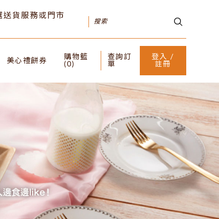
可選送貨服務或門市
購物籃
查詢訂
登入 /
美心禮餅券
(
0
)
單
註冊