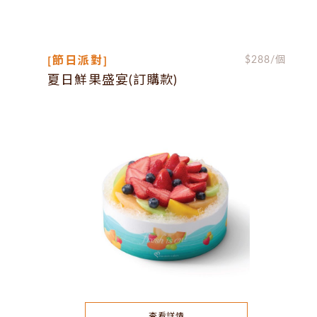
[節日派對]
$
288
/個
夏日鮮果盛宴(訂購款)
查看詳情