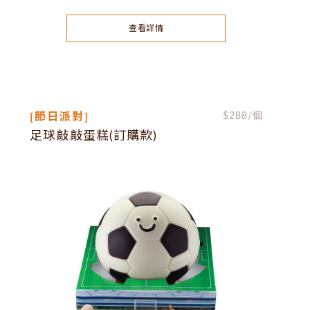
查看詳情
[節日派對]
$
288
/個
足球敲敲蛋糕(訂購款)