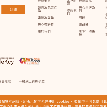
常見問
最新消息
最新產品
題
麵包及包裝產
美心皇牌系
訂閱
聯絡我
品
列
們
西餅及甜品
切餅
(
美心禮餅券
甜品撻
(
原個牛油蛋
關於我們
糕
會員條款
一般網上送貨條款
續瀏覽本網站，即表示閣下允許使用 cookies。 如閣下不同意使用此類