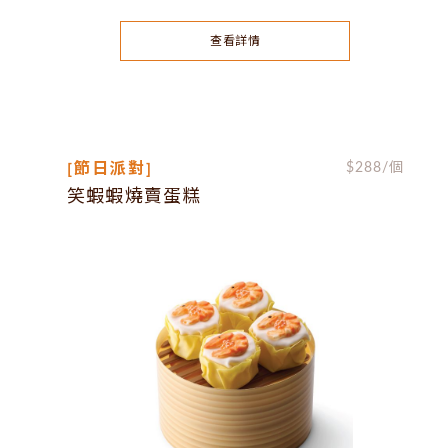
查看詳情
[節日派對]
$
288
/個
笑蝦蝦燒賣蛋糕