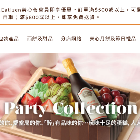
Eatizen美心薈會員即享優惠。訂單滿$500或以上，
自取；滿$800或以上，即享免費送貨。
包裝產品
西餅及甜品
分店網絡
美心月餅及節日禮品