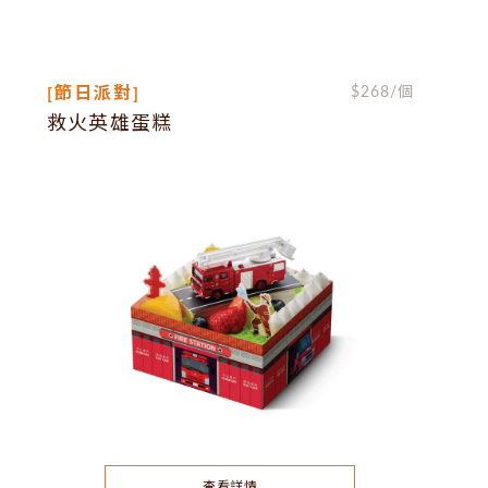
[節日派對]
$
268
/個
救火英雄蛋糕
查看詳情