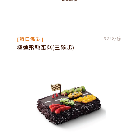
[節日派對]
$
228
/磅
極速飛馳蛋糕(三磅起)