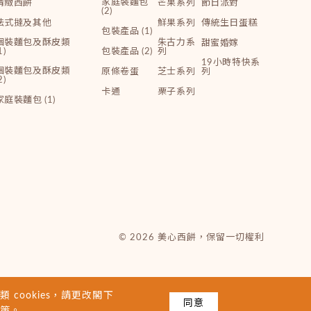
家庭裝麵包
精緻西餅
芒果系列
節日派對
(2)
法式撻及其他
鮮果系列
傳統生日蛋糕
包裝產品 (1)
個裝麵包及酥皮類
朱古力系
甜蜜婚嫁
1)
包裝產品 (2)
列
19小時特快系
個裝麵包及酥皮類
原條卷蛋
芝士系列
列
2)
卡通
栗子系列
家庭裝麵包 (1)
© 2026 美心西餅，保留一切權利
 cookies，請更改閣下
同意