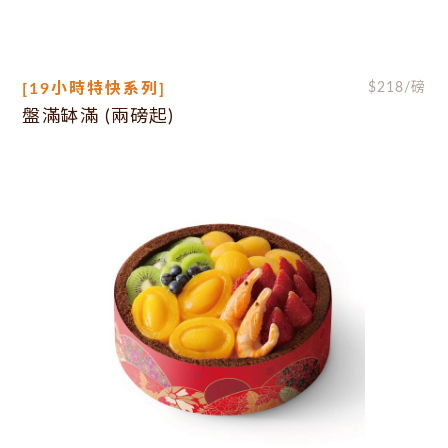
[19小時特快系列]
$
218
/磅
盤滿缽滿 (兩磅起)