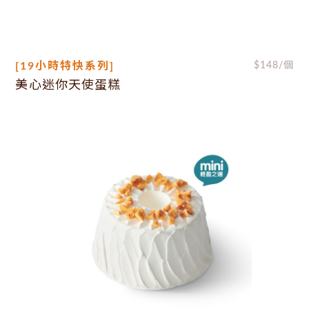
[19小時特快系列]
$
148
/個
美心迷你天使蛋糕