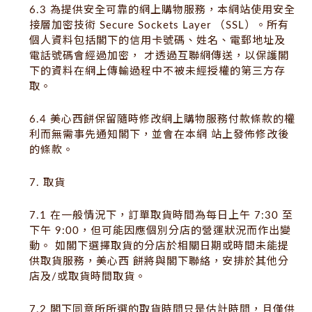
6.3 為提供安全可靠的網上購物服務，本網站使用安全
接層加密技術 Secure Sockets Layer （SSL）。所有
個人資料包括閣下的信用卡號碼、姓名、電郵地址及
電話號碼會經過加密， 才透過互聯網傳送，以保護閣
下的資料在網上傳輸過程中不被未經授權的第三方存
取。
6.4 美心西餅保留隨時修改網上購物服務付款條款的權
利而無需事先通知閣下，並會在本網 站上發佈修改後
的條款。
7. 取貨
7.1 在一般情況下，訂單取貨時間為每日上午 7:30 至
下午 9:00，但可能因應個別分店的營運狀況而作出變
動。 如閣下選擇取貨的分店於相關日期或時間未能提
供取貨服務，美心西 餅將與閣下聯絡，安排於其他分
店及/或取貨時間取貨。
7.2 閣下同意所所選的取貨時間只是估計時間，且僅供