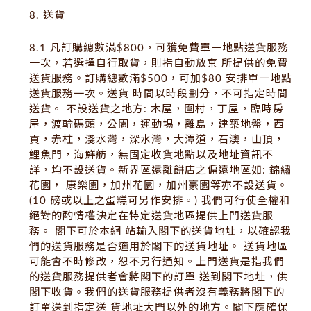
8. 送貨
8.1 凡訂購總數滿$800，可獲免費單一地點送貨服務
一次，若選擇自行取貨，則指自動放棄 所提供的免費
送貨服務。訂購總數滿$500，可加$80 安排單一地點
送貨服務一次。送貨 時間以時段劃分，不可指定時間
送貨。 不設送貨之地方: 木屋，圍村，丁屋，臨時房
屋，渡輪碼頭，公園，運動埸，離島，建築地盤，西
貢，赤柱，淺水灣，深水灣，大潭道，石澳，山頂，
鯉魚門，海鮮舫，無固定收貨地點以及地址資訊不
詳，均不設送貨。新界區遠離餅店之偏遠地區如: 錦繡
花園， 康樂園，加州花園，加州豪園等亦不設送貨。
(10 磅或以上之蛋糕可另作安排。) 我們可行使全權和
絕對的酌情權決定在特定送貨地區提供上門送貨服
務。 閣下可於本網 站輸入閣下的送貨地址，以確認我
們的送貨服務是否適用於閣下的送貨地址。 送貨地區
可能會不時修改，恕不另行通知。上門送貨是指我們
的送貨服務提供者會將閣下的訂單 送到閣下地址，供
閣下收貨。我們的送貨服務提供者沒有義務將閣下的
訂單送到指定送 貨地址大門以外的地方。閣下應確保