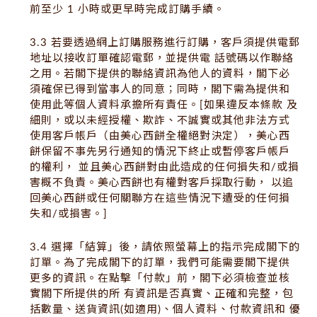
前至少 1 小時或更早時完成訂購手續。
3.3 若要透過網上訂購服務進行訂購，客戶須提供電郵
地址以接收訂單確認電郵，並提供電 話號碼以作聯絡
之用。若閣下提供的聯絡資訊為他人的資料，閣下必
須確保已得到當事人的同意；同時，閣下需為提供和
使用此等個人資料承擔所有責任。[如果違反本條款 及
細則，或以未經授權、欺詐、不誠實或其他非法方式
使用客戶帳戶（由美心西餅全權絕對決定），美心西
餅保留不事先另行通知的情況下終止或暫停客戶帳戶
的權利， 並且美心西餅對由此造成的任何損失和/或損
害概不負責。美心西餅也有權對客戶採取行動， 以追
回美心西餅或任何關聯方在這些情況下遭受的任何損
失和/或損害。]
3.4 選擇「結算」後，請依照螢幕上的指示完成閣下的
訂單。為了完成閣下的訂單，我們可能需要閣下提供
更多的資訊。在點擊「付款」前，閣下必須檢查並核
實閣下所提供的所 有資訊是否真實、正確和完整，包
括數量、送貨資訊(如適用)、個人資料、付款資訊和 優