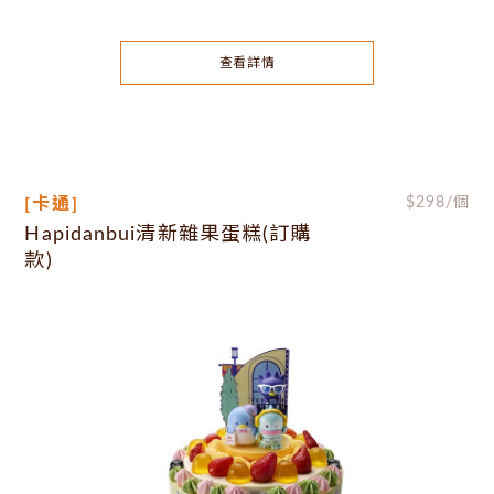
查看詳情
[卡通]
$
298
/個
Hapidanbui清新雜果蛋糕(訂購
款)