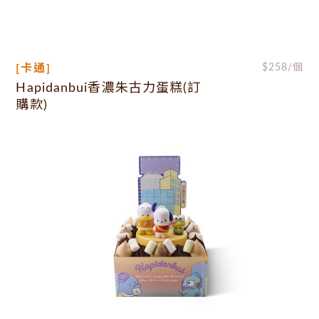
[卡通]
$
258
/個
Hapidanbui香濃朱古力蛋糕(訂
購款)