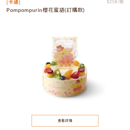
[卡通]
$
258
/個
Pompompurin櫻花蜜語(訂購款)
查看詳情