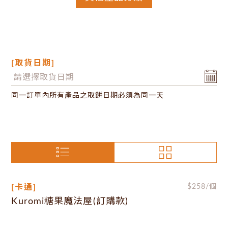
[取貨日期]
同一訂單內所有產品之取餅日期必須為同一天
[卡通]
$
258
/個
Kuromi糖果魔法屋(訂購款)