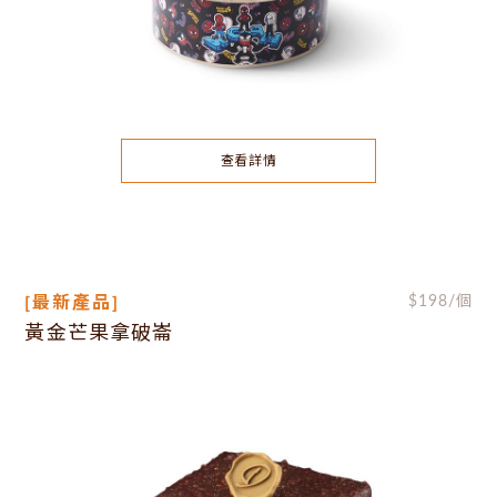
查看詳情
[最新產品]
$
198
/個
黃金芒果拿破崙