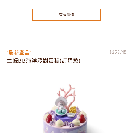
查看詳情
[最新產品]
$
258
/個
生蠔BB海洋派對蛋糕(訂購款)