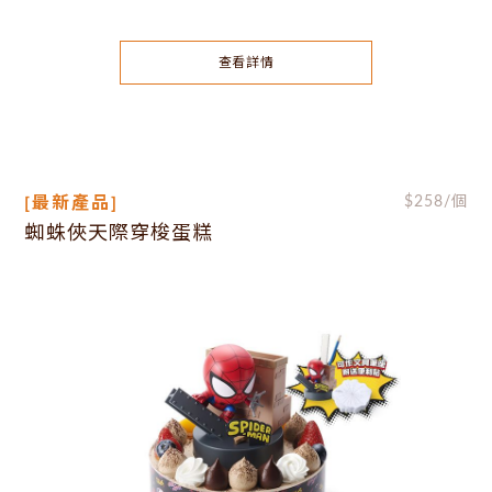
查看詳情
[最新產品]
$
258
/個
蜘蛛俠天際穿梭蛋糕