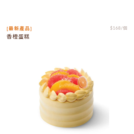
[最新產品]
$
168
/個
香橙蛋糕