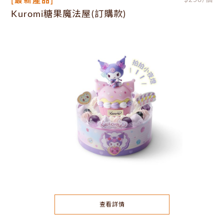
[最新產品]
$
258
/個
Kuromi糖果魔法屋(訂購款)
查看詳情