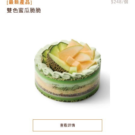
[最新產品]
$
248
/個
雙色蜜瓜脆脆
查看詳情