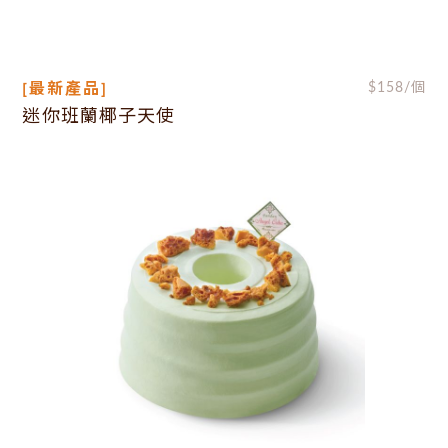
[最新產品]
$
158
/個
迷你班蘭椰子天使