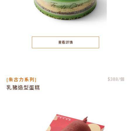
查看詳情
[朱古力系列]
$
388
/個
乳豬造型蛋糕