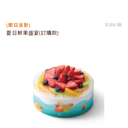
[節日派對]
$
288
/個
夏日鮮果盛宴(訂購款)