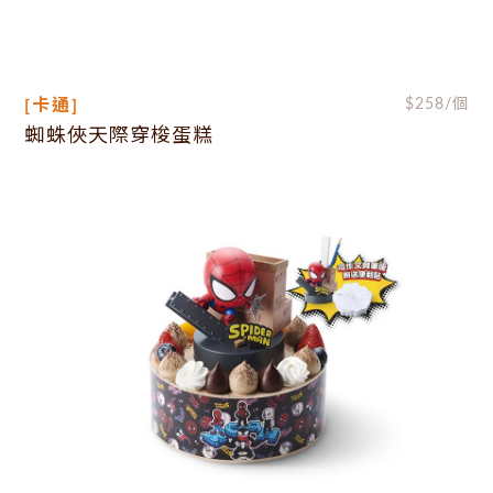
[卡通]
$
258
/個
蜘蛛俠天際穿梭蛋糕