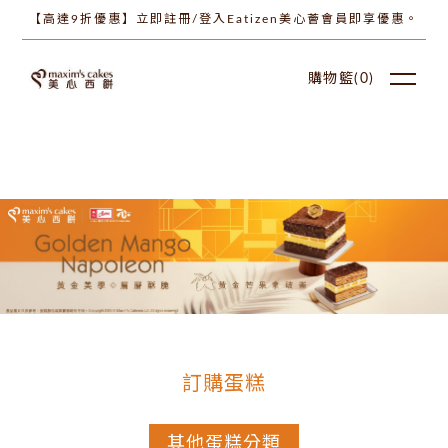
【高達9折優惠】立即註冊/登入Eatizen美心薈會員即享優惠。
購物籃(
0
)
訂購蛋糕
其他蛋糕分類