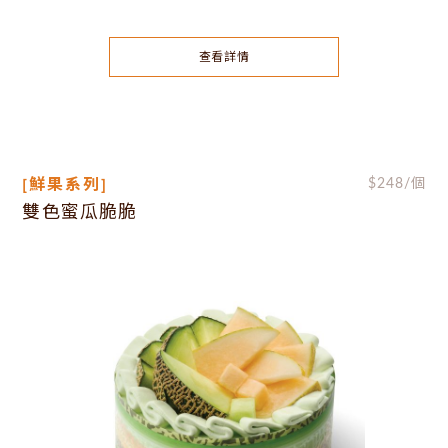
查看詳情
[鮮果系列]
$
248
/個
雙色蜜瓜脆脆