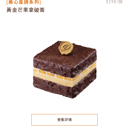
[美心皇牌系列]
$
198
/個
黃金芒果拿破崙
查看詳情