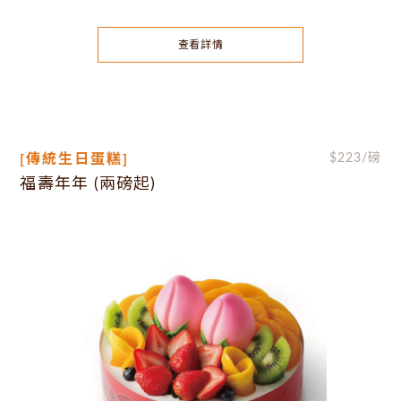
查看詳情
[傳統生日蛋糕]
$
223
/磅
福壽年年 (兩磅起)