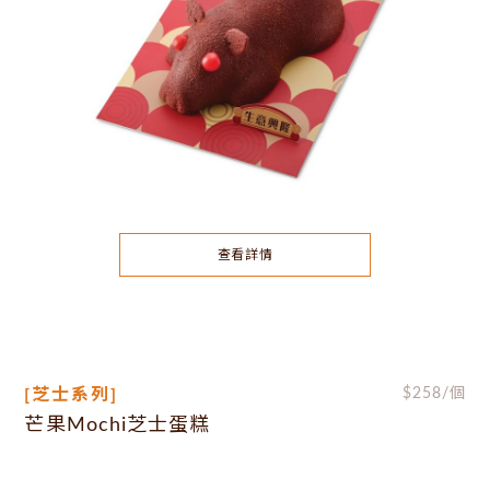
查看詳情
[芝士系列]
$
258
/個
芒果Mochi芝士蛋糕