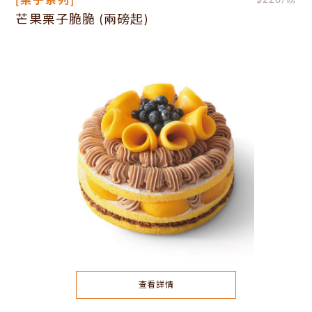
[栗子系列]
$
228
/磅
芒果栗子脆脆 (兩磅起)
查看詳情