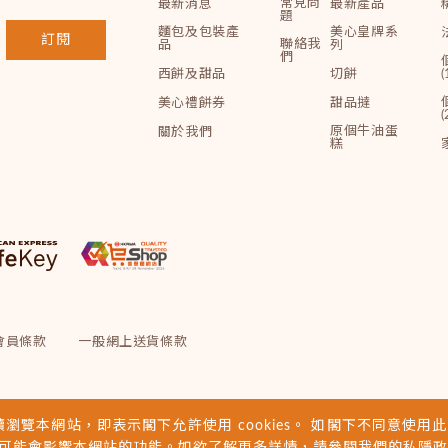
常見問
最新消息
最新產品
題
麵包及包裝產
美心皇牌系
訂閱
聯絡我
品
列
們
西餅及甜品
切餅
(
美心禮餅券
甜品撻
(
原個牛油蛋
關於我們
糕
會員條款
一般網上送貨條款
續瀏覽本網站，即表示閣下允許使用 cookies。 如閣下不同意使用此類