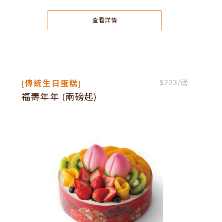
查看詳情
[傳統生日蛋糕]
$
223
/磅
福壽年年 (兩磅起)