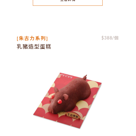
[朱古力系列]
$
388
/個
乳豬造型蛋糕