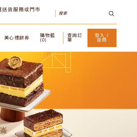
可選送貨服務或門市
購物籃
查詢訂
登入 /
美心禮餅券
(
0
)
單
註冊