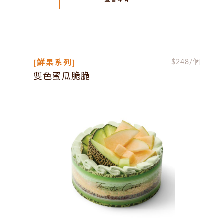
[鮮果系列]
$
248
/個
雙色蜜瓜脆脆