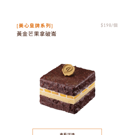
[美心皇牌系列]
$
198
/個
黃金芒果拿破崙
查看詳情