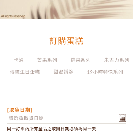
訂購蛋糕
列
卡通
芒果系列
鮮果系列
朱古力系列
傳統生日蛋糕
甜蜜婚嫁
19小時特快系列
[取貨日期]
同一訂單內所有產品之取餅日期必須為同一天