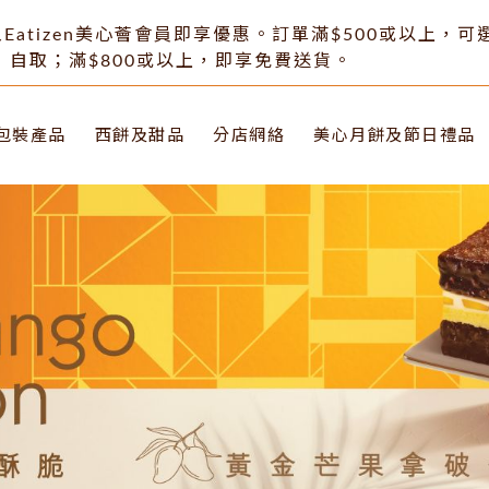
Eatizen美心薈會員即享優惠。訂單滿$500或以上，
自取；滿$800或以上，即享免費送貨。
包裝產品
西餅及甜品
分店網絡
美心月餅及節日禮品