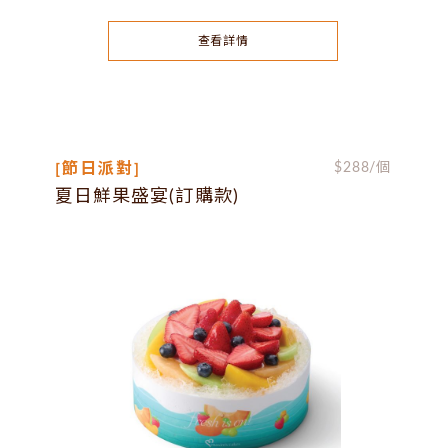
查看詳情
[節日派對]
$
288
/個
夏日鮮果盛宴(訂購款)