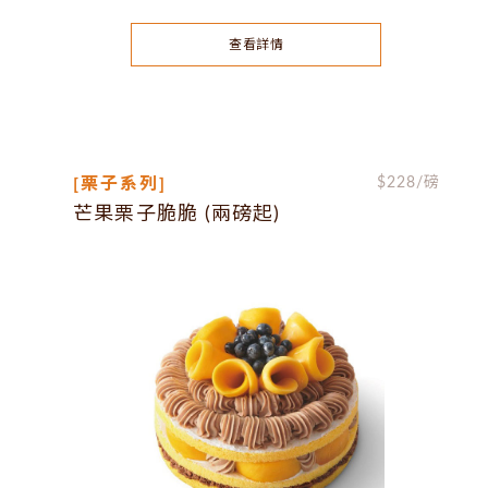
查看詳情
[栗子系列]
$
228
/磅
芒果栗子脆脆 (兩磅起)