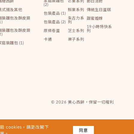
家庭裝麵包
精緻西餅
芒果系列
節日派對
(2)
法式撻及其他
鮮果系列
傳統生日蛋糕
包裝產品 (1)
個裝麵包及酥皮類
朱古力系
甜蜜婚嫁
1)
包裝產品 (2)
列
19小時特快系
個裝麵包及酥皮類
原條卷蛋
芝士系列
列
2)
卡通
栗子系列
家庭裝麵包 (1)
© 2026 美心西餅，保留一切權利
 cookies，請更改閣下
同意