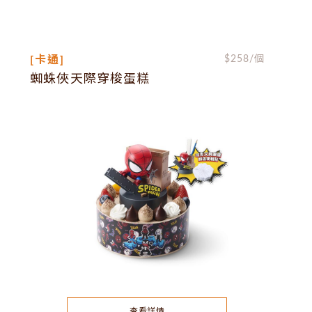
[卡通]
$
258
/個
蜘蛛俠天際穿梭蛋糕
查看詳情